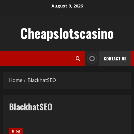
Skip
August 9, 2026
to
content
Cheapslotscasino
CONTACT US
Home
BlackhatSEO
BlackhatSEO
Blog