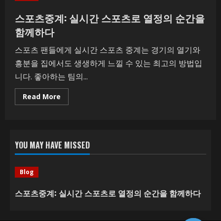
스포츠중계: 실시간 스포츠로 열정의 순간을
함께하다
스포츠 팬들에게 실시간 스포츠 중계는 경기의 열기와
흥분을 집에서도 생생하게 느낄 수 있는 최고의 방법입
니다. 좋아하는 팀의...
Read
Read More
more
about
스
포
츠
중
YOU MAY HAVE MISSED
계:
실
시
간
스
Blog
포
츠
스포츠중계: 실시간 스포츠로 열정의 순간을 함께하다
로
열
정
의
순